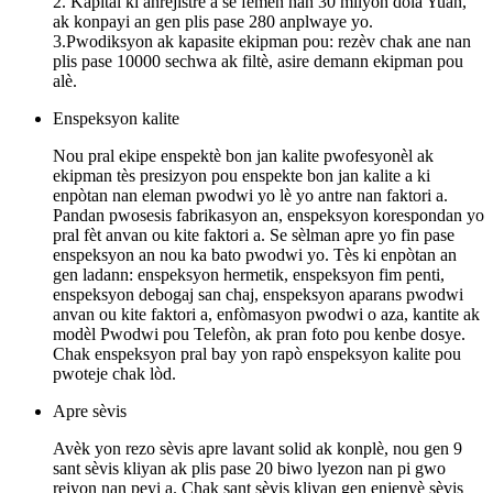
2. Kapital ki anrejistre a se fèmen nan 30 milyon dola Yuan,
ak konpayi an gen plis pase 280 anplwaye yo.
3.Pwodiksyon ak kapasite ekipman pou: rezèv chak ane nan
plis pase 10000 sechwa ak filtè, asire demann ekipman pou
alè.
Enspeksyon kalite
Nou pral ekipe enspektè bon jan kalite pwofesyonèl ak
ekipman tès presizyon pou enspekte bon jan kalite a ki
enpòtan nan eleman pwodwi yo lè yo antre nan faktori a.
Pandan pwosesis fabrikasyon an, enspeksyon korespondan yo
pral fèt anvan ou kite faktori a. Se sèlman apre yo fin pase
enspeksyon an nou ka bato pwodwi yo. Tès ki enpòtan an
gen ladann: enspeksyon hermetik, enspeksyon fim penti,
enspeksyon debogaj san chaj, enspeksyon aparans pwodwi
anvan ou kite faktori a, enfòmasyon pwodwi o aza, kantite ak
modèl Pwodwi pou Telefòn, ak pran foto pou kenbe dosye.
Chak enspeksyon pral bay yon rapò enspeksyon kalite pou
pwoteje chak lòd.
Apre sèvis
Avèk yon rezo sèvis apre lavant solid ak konplè, nou gen 9
sant sèvis kliyan ak plis pase 20 biwo lyezon nan pi gwo
rejyon nan peyi a. Chak sant sèvis kliyan gen enjenyè sèvis