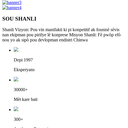
SOU SHANLI
Shanli Vizyon:
Pou vin manifakti ki pi konpetitif ak founisè sèvis
nan ekipman pou pirifye lè konprese
Misyon Shanli: Fè pwòp efò
nou yo ak sipò pou devlopman endistri Chinwa
Depi 1997
Eksperyans
30000+
Mèt kare bati
300+