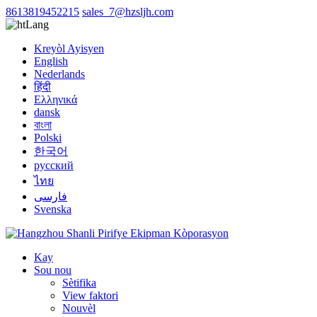
8613819452215
sales_7@hzsljh.com
Lang
Kreyòl Ayisyen
English
Nederlands
हिंदी
Ελληνικά
dansk
বাংলা
Polski
한국어
русский
ไทย
فارسی
Svenska
Kay
Sou nou
Sètifika
View faktori
Nouvèl