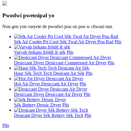
Pwodwi pwensipal yo
Nou gen yon varyete de pwodwi pou ou pou w chwazi nan
Sèk Air Cooler Pri Cool Sèk Twal Air Dryer Pou Rad
Plis
Varyab frekans frijidè lè sèk
Plis
Desiccant Dryer Desiccant Compressed Air Dryer
Plis
Haur Sèk Tech Tech Desicant Air Sèk
Plis
Hot Air Dryer Desiccant Air Dryer
Plis
Desiccant Dryer Desiccant Air Dryer
Plis
Sèk Bettery Dessic Dryer
Plis
Desicant Dryer Sèk Bettery Sèk Tech
Plis
Plis