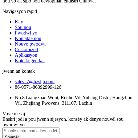
nou yo ak sipò pou devlopman endistri Chinwa.
Navigasyon rapid
Kay
Sou nou
Pwodwi yo
Kontakte nou
Nouvo pwodwi
Customized
Aplikasyon
Kote ki gen kat
jwenn an kontak
sales_7@hzsljh.com
86-0571-86392999-126
No.8 Liangzhan Wout, Renhe Vil, Yuhang Distri, Hangzhou
Vil, Zhejiang Pwovens, 311107, Lachin
Voye mesaj
Enskri jodi a pou jwenn sijesyon, konsèy ak dènye nouvèl sou
pwodwi yo.
Soumèt