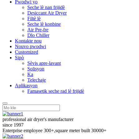
Pwodwi yo
Seche lè nan frijidè
Desiccant Air Dryer
Filtè lè
Seche lè konbine
Air Pre-fre
Dlo Chiller
Kontakte nou
Nouvo pwodwi
Customized
Sipò
Sèvis apre-lavant
Solisyon
Ka
Telechaje
Aplikasyon
Famasetik seche rad lè frijidè
professional air dryer's manufacturer
since 1997
Enterprise employee 300+,square meter built 30000+