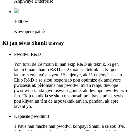
Anplwaye Enterprise
10000+
Kowopere patnè
Ki jan sèvis Shanli travay
Pwodwi R&D
Yon total de 29 moun ki nan ekip R&D ak teknik, ki gen
ladan 6 nan chanm R&D ak 23 nan sal teknik la. Ki gen
ladan: 3 enjenyè ansyen, 15 enjenyè, ak 11 enjenyè asistan.
Ekip R&D a se sitou responsab pou optimize ak amelyore
pwosesis ak pèfòmans nan pwodwi mitan ranje, devlope
pwodwi estanda gwo oswa segondè, ak devlope pwodwi-wo
fen. Ekip teknik la se sitou responsab pou bay sipò ak sèvis
pou kliyan an tèm de aspè teknik anvan, pandan, ak apre
lavant yo.
Kapasite pwodiktif
1.Patis nan mache nan pwodwi konpayi Shanli a se sou 8%.