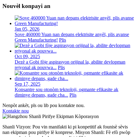
Nouvèl konpayi an
Jan 05, 2026
Sove 460000 Yuan nan depans elektrisite anyèl, plis avanse
Green Manufacturing!
Plis
Oct 09, 2025
Dezè a Gobi fòje aspirasyon orijinal la, abilite devlopman
rejyonal ak pouvwa...
Plis
Sep 17, 2025
Konsantre sou otonòm teknoloji, ogmante efikasite ak
diminye depans, gade cha...
Plis
Nenpòt ankèt, pls ou lib pou kontakte nou.
Kontakte nou
Shanli Vizyon: Pou vin manifakti ki pi konpetitif ak founisè sèvis
nan ekipman pou pirifye lè konprese. Misyon Shanli: Fè efò pwòp