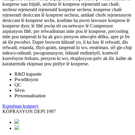
konprese nan frijidè, secheur lè konprese rejeneratif san chalè,
secheur rejeneratif rejeneratif konprese secheur, konprese chalè
rejeneratif desiccant lè konprese secheur, antilatè chofe rejenerasyon
desiccant lè konprese seche, konbine ba pwen lawouze konprese lè
konprese dyer, lè filtè pwòp tèt ou-netwaye lè Compressor
aspirasyon filtè, pre refwadisman inite pou lè konprese, precooling
inite pou tanperati ki ba ak gwo presyon nitwojèn dèlko, apre pi fre
ak lòt pwodwi. Dapre bezwen itilizatè yo, li ka bay lè refwadi, dlo
refwadi, estanda, fliyò-gratis, tanperati ki wo, enstriman, sèl gle-chip
mikwo-odinatè, pwogramasyon, òdinatè endistriyèl, kontwòl
konvèsyon frekans, presyon ki wo, eksplozyon-prèv ak lòt. kalite ak
karakteristik ekipman pou pirifye lè konprese.
R&D kapasite
Pwodiksyon
QC
Sèvis
Personnalisation
Konsènan konpayi
KÒPRASYON DEPI 1997