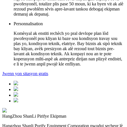
pwofesyonèl, totalize plis pase 50 moun, ki ka byen vit ak alè
rezoud pwoblèm sèvis apre-lavant tankou debogaj ekipman
demaraj ak depanaj.
Personnalisation
Komèsyal ak enstiti rechèch yo pral devlope plan lòd
pwofesyonèl pou kliyan ki baze sou kondisyon travay sou
plas yo, kondisyon teknik, elatriye. Bay biznis ak sipò teknik
bay kliyan, avèk presizyon ak alè rezoud tout biznis pre-
lavant ak kondisyon teknik. Ak konpayi nou an te pote
koperasyon milti-aspè ak antrepriz dirijan nan plizyè endistri,
e li te jwenn anpil pwojè kle enfliyan.
Jwenn yon sitasyon gratis
HangZhou ShanLi Pirifye Ekipman
Hangzhou Shanli Purify Equipment Corporation pwodui secheur lè